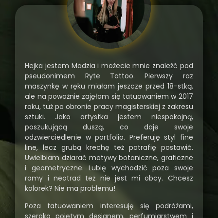
Hejka jestem Madzia i możecie mnie znaleźć pod
pseudonimem Ryte Tattoo. Pierwszy raz
maszynkę w ręku miałam jeszcze przed 18-stką,
ale na poważnie zajęłam się tatuowaniem w 2017
roku, tuż po obronie pracy magisterskiej z zakresu
sztuki. Jako artystka jestem niespokojną,
poszukującą duszą, co daje swoje
odzwierciedlenie w portfolio. Preferuję styl fine
line, lecz grubą krechę też potrafię postawić.
Uwielbiam dziarać motywy botaniczne, graficzne
i geometryczne. Lubię wychodzić poza swoje
ramy i neotrad też nie jest mi obcy. Chcesz
kolorek? Nie ma problemu!
Poza tatuowaniem interesuję się podróżami,
szeroko pojętym designem, perfumiarstwem i