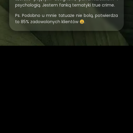
psychologią. Jestem fanką tematyki true crime.
Ps. Podobno u mnie tatuaże nie bolą, potwierdza
to 85% zadowolonych klientów
.